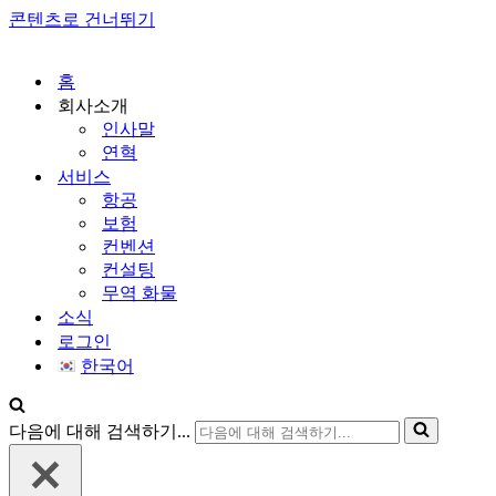
콘텐츠로 건너뛰기
홈
회사소개
인사말
연혁
서비스
항공
보험
컨벤션
컨설팅
무역 화물
소식
로그인
한국어
다음에 대해 검색하기...