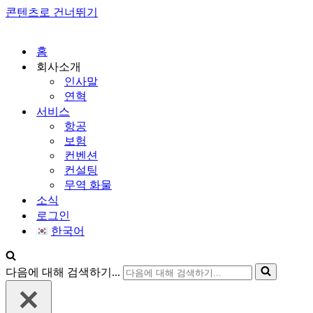
콘텐츠로 건너뛰기
홈
회사소개
인사말
연혁
서비스
항공
보험
컨벤션
컨설팅
무역 화물
소식
로그인
한국어
다음에 대해 검색하기...