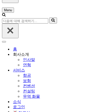
대
해
Menu
검
내
색
비
다
하
게
음
기...
이
에
션
대
메
해
뉴
내
검
비
홈
색
게
회사소개
하
이
인사말
기...
션
연혁
메
서비스
뉴
항공
보험
컨벤션
컨설팅
무역 화물
소식
로그인