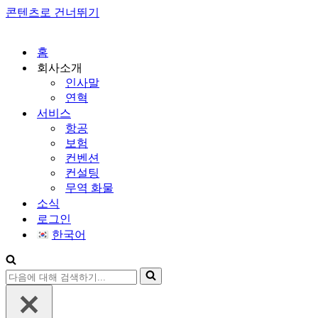
콘텐츠로 건너뛰기
홈
회사소개
인사말
연혁
서비스
항공
보험
컨벤션
컨설팅
무역 화물
소식
로그인
한국어
다
음
에